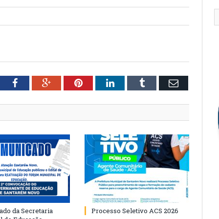
tter
Facebook
Google+
Pinterest
LinkedIn
Tumblr
Email
do da Secretaria
Processo Seletivo ACS 2026