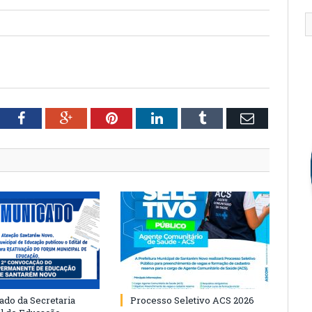
tter
Facebook
Google+
Pinterest
LinkedIn
Tumblr
Email
do da Secretaria
Processo Seletivo ACS 2026