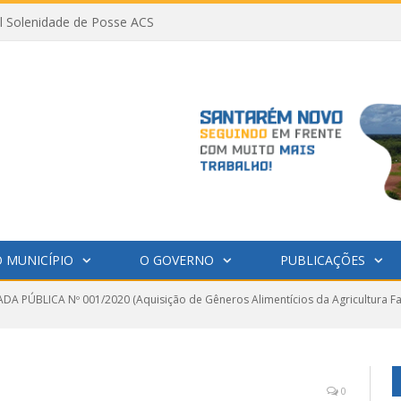
al Solenidade de Posse ACS
 MUNICÍPIO
O GOVERNO
PUBLICAÇÕES
A PÚBLICA Nº 001/2020 (Aquisição de Gêneros Alimentícios da Agricultura Fa
0