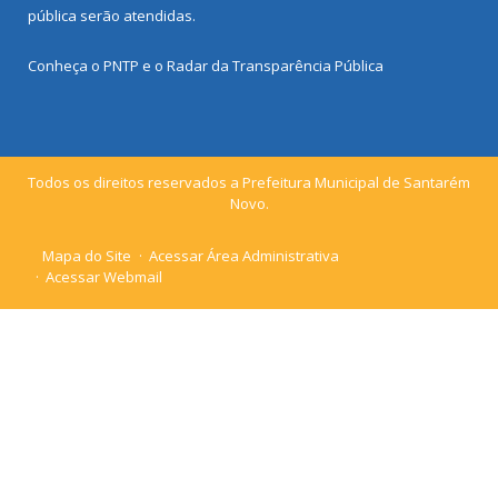
pública
serão atendidas.
Conheça o
PNTP
e o
Radar da Transparência Pública
Todos os direitos reservados a Prefeitura Municipal de Santarém
Novo.
Mapa do Site
Acessar Área Administrativa
Acessar Webmail