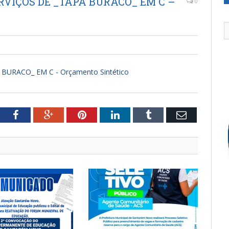
VIÇOS DE _TAPA BURACO_ EM C –
0
URACO_ EM C - Orçamento Sintético
tter
Facebook
Google+
Pinterest
LinkedIn
Tumblr
Email