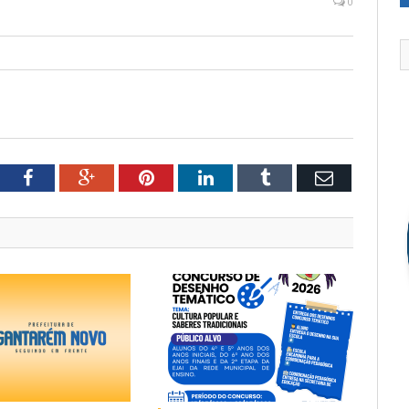
0
tter
Facebook
Google+
Pinterest
LinkedIn
Tumblr
Email