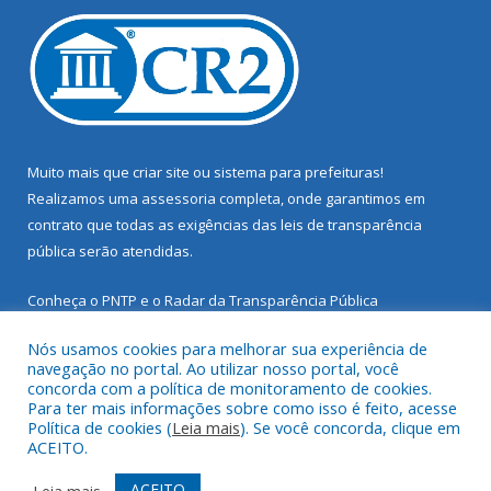
Muito mais que
criar site
ou
sistema para prefeituras
!
Realizamos uma
assessoria
completa, onde garantimos em
contrato que todas as exigências das
leis de transparência
pública
serão atendidas.
Conheça o
PNTP
e o
Radar da Transparência Pública
Nós usamos cookies para melhorar sua experiência de
navegação no portal. Ao utilizar nosso portal, você
concorda com a política de monitoramento de cookies.
Para ter mais informações sobre como isso é feito, acesse
Todos os direitos reservados a Prefeitura Municipal de Santarém
Política de cookies (
Leia mais
). Se você concorda, clique em
Novo.
ACEITO.
Mapa do Site
Acessar Área Administrativa
ACEITO
Leia mais