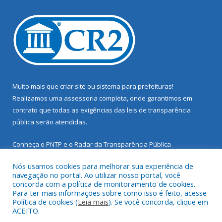
Muito mais que
criar site
ou
sistema para prefeituras
!
Realizamos uma
assessoria
completa, onde garantimos em
contrato que todas as exigências das
leis de transparência
pública
serão atendidas.
Conheça o
PNTP
e o
Radar da Transparência Pública
Nós usamos cookies para melhorar sua experiência de
navegação no portal. Ao utilizar nosso portal, você
concorda com a política de monitoramento de cookies.
Para ter mais informações sobre como isso é feito, acesse
Todos os direitos reservados a Prefeitura Municipal de Santarém
Política de cookies (
Leia mais
). Se você concorda, clique em
Novo.
ACEITO.