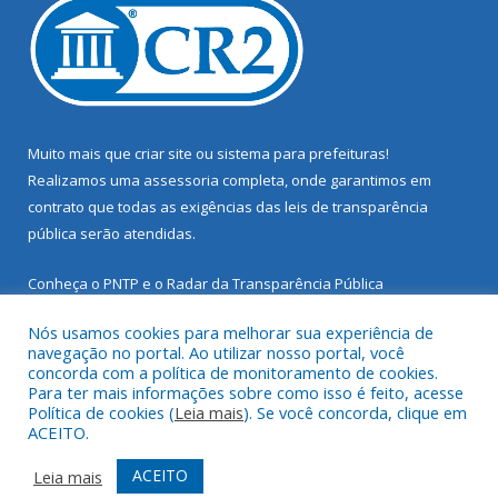
Muito mais que
criar site
ou
sistema para prefeituras
!
Realizamos uma
assessoria
completa, onde garantimos em
contrato que todas as exigências das
leis de transparência
pública
serão atendidas.
Conheça o
PNTP
e o
Radar da Transparência Pública
Nós usamos cookies para melhorar sua experiência de
navegação no portal. Ao utilizar nosso portal, você
concorda com a política de monitoramento de cookies.
Para ter mais informações sobre como isso é feito, acesse
Todos os direitos reservados a Prefeitura Municipal de Santarém
Política de cookies (
Leia mais
). Se você concorda, clique em
Novo.
ACEITO.
Mapa do Site
Acessar Área Administrativa
ACEITO
Leia mais
Acessar Webmail