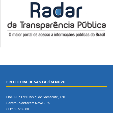
PREFEITURA DE SANTARÉM NOVO
End.: Rua Frei Daniel de Samarate, 128
Centro - Santarém Novo - PA
CEP: 68720-000