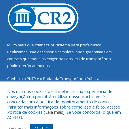
Muito mais que
criar site
ou
sistema para prefeituras
!
Realizamos uma
assessoria
completa, onde garantimos em
contrato que todas as exigências das
leis de transparência
pública
serão atendidas.
Conheça o
PNTP
e o
Radar da Transparência Pública
Nós usamos cookies para melhorar sua experiência de
navegação no portal. Ao utilizar nosso portal, você
concorda com a política de monitoramento de cookies.
Para ter mais informações sobre como isso é feito, acesse
Todos os direitos reservados a Prefeitura Municipal de Santarém
Política de cookies (
Leia mais
). Se você concorda, clique em
Novo.
ACEITO.
Mapa do Site
Acessar Área Administrativa
ACEITO
Leia mais