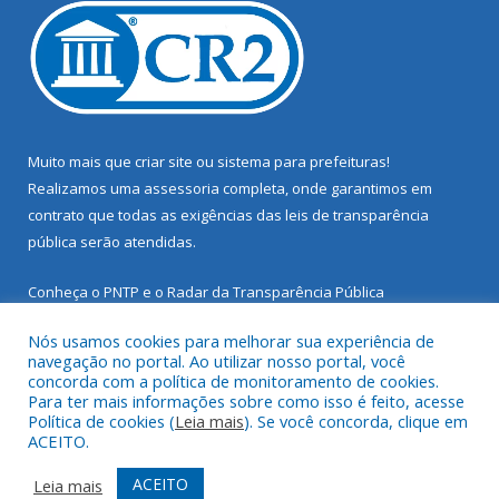
Muito mais que
criar site
ou
sistema para prefeituras
!
Realizamos uma
assessoria
completa, onde garantimos em
contrato que todas as exigências das
leis de transparência
pública
serão atendidas.
Conheça o
PNTP
e o
Radar da Transparência Pública
Nós usamos cookies para melhorar sua experiência de
navegação no portal. Ao utilizar nosso portal, você
concorda com a política de monitoramento de cookies.
Para ter mais informações sobre como isso é feito, acesse
Todos os direitos reservados a Prefeitura Municipal de Santarém
Política de cookies (
Leia mais
). Se você concorda, clique em
Novo.
ACEITO.
Mapa do Site
Acessar Área Administrativa
ACEITO
Leia mais