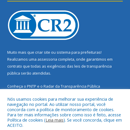
Muito mais que
criar site
ou
sistema para prefeituras
!
Realizamos uma
assessoria
completa, onde garantimos em
contrato que todas as exigências das
leis de transparência
pública
serão atendidas.
Conheça o
PNTP
e o
Radar da Transparência Pública
Nós usamos cookies para melhorar sua experiência de
navegação no portal. Ao utilizar nosso portal, você
concorda com a política de monitoramento de cookies.
Para ter mais informações sobre como isso é feito, acesse
Todos os direitos reservados a Prefeitura Municipal de Santarém
Política de cookies (
Leia mais
). Se você concorda, clique em
Novo.
ACEITO.