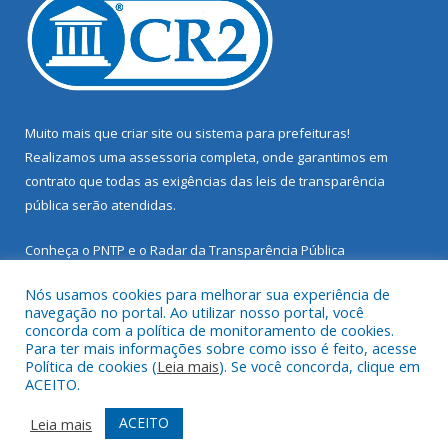
Muito mais que
criar site
ou
sistema para prefeituras
!
Realizamos uma
assessoria
completa, onde garantimos em
contrato que todas as exigências das
leis de transparência
pública
serão atendidas.
Conheça o
PNTP
e o
Radar da Transparência Pública
Nós usamos cookies para melhorar sua experiência de
navegação no portal. Ao utilizar nosso portal, você
concorda com a política de monitoramento de cookies.
Para ter mais informações sobre como isso é feito, acesse
Todos os direitos reservados a Prefeitura Municipal de Santarém
Política de cookies (
Leia mais
). Se você concorda, clique em
Novo.
ACEITO.
Mapa do Site
Acessar Área Administrativa
ACEITO
Leia mais
Acessar Webmail