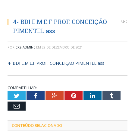
4- BDI E.M.E.F PROF. CONCEIÇÃO
0
PIMENTEL ass
POR
CR2-ADMIN5
EM
29 DE DEZEMBRO DE 2021
4- BDI E.M.E.F PROF. CONCEIÇÃO PIMENTEL ass
COMPARTILHAR:
Twitter
Facebook
Google+
Pinterest
LinkedIn
Tumblr
Email
CONTEÚDO RELACIONADO