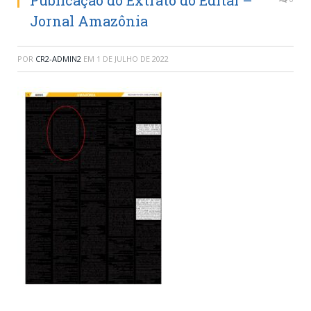
Publicação do Extrato do Edital –
Jornal Amazônia
POR
CR2-ADMIN2
EM
1 DE JULHO DE 2022