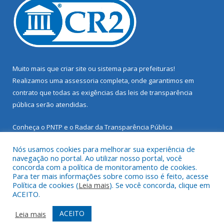
Muito mais que
criar site
ou
sistema para prefeituras
!
Realizamos uma
assessoria
completa, onde garantimos em
contrato que todas as exigências das
leis de transparência
pública
serão atendidas.
Conheça o
PNTP
e o
Radar da Transparência Pública
Nós usamos cookies para melhorar sua experiência de
navegação no portal. Ao utilizar nosso portal, você
concorda com a política de monitoramento de cookies.
Para ter mais informações sobre como isso é feito, acesse
Todos os direitos reservados a Prefeitura Municipal de Santarém
Política de cookies (
Leia mais
). Se você concorda, clique em
Novo.
ACEITO.
Mapa do Site
Acessar Área Administrativa
ACEITO
Leia mais
Acessar Webmail