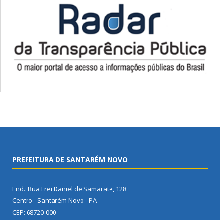
PREFEITURA DE SANTARÉM NOVO
End.: Rua Frei Daniel de Samarate, 128
Centro - Santarém Novo - PA
CEP: 68720-000