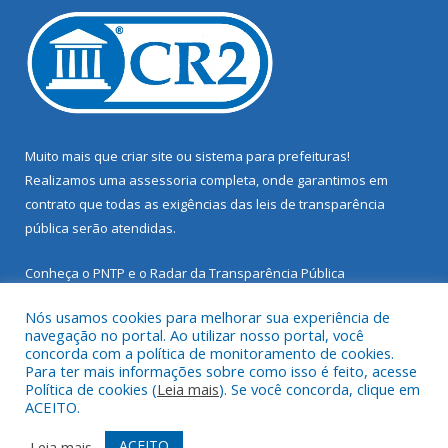
Muito mais que
criar site
ou
sistema para prefeituras
!
Realizamos uma
assessoria
completa, onde garantimos em
contrato que todas as exigências das
leis de transparência
pública
serão atendidas.
Conheça o
PNTP
e o
Radar da Transparência Pública
Nós usamos cookies para melhorar sua experiência de
navegação no portal. Ao utilizar nosso portal, você
concorda com a política de monitoramento de cookies.
Para ter mais informações sobre como isso é feito, acesse
Todos os direitos reservados a Prefeitura Municipal de Santarém
Política de cookies (
Leia mais
). Se você concorda, clique em
Novo.
ACEITO.
Mapa do Site
Acessar Área Administrativa
ACEITO
Leia mais