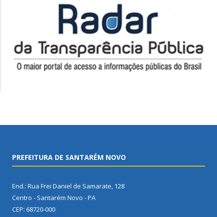
PREFEITURA DE SANTARÉM NOVO
End.: Rua Frei Daniel de Samarate, 128
Centro - Santarém Novo - PA
CEP: 68720-000