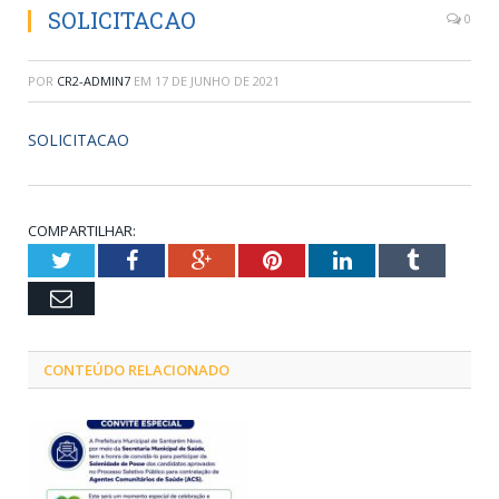
SOLICITACAO
0
POR
CR2-ADMIN7
EM
17 DE JUNHO DE 2021
SOLICITACAO
COMPARTILHAR:
Twitter
Facebook
Google+
Pinterest
LinkedIn
Tumblr
Email
CONTEÚDO RELACIONADO