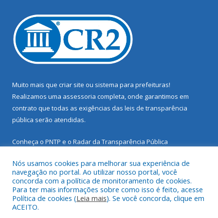
Muito mais que
criar site
ou
sistema para prefeituras
!
Realizamos uma
assessoria
completa, onde garantimos em
contrato que todas as exigências das
leis de transparência
pública
serão atendidas.
Conheça o
PNTP
e o
Radar da Transparência Pública
Nós usamos cookies para melhorar sua experiência de
navegação no portal. Ao utilizar nosso portal, você
concorda com a política de monitoramento de cookies.
Para ter mais informações sobre como isso é feito, acesse
Todos os direitos reservados a Prefeitura Municipal de Santarém
Política de cookies (
Leia mais
). Se você concorda, clique em
Novo.
ACEITO.