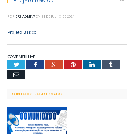
Projeto Básico
POR
CR2-ADMIN7
EM
21 DE JULHO DE 2021
Projeto Básico
COMPARTILHAR:
Twitter
Facebook
Google+
Pinterest
LinkedIn
Tumblr
Email
CONTEÚDO RELACIONADO