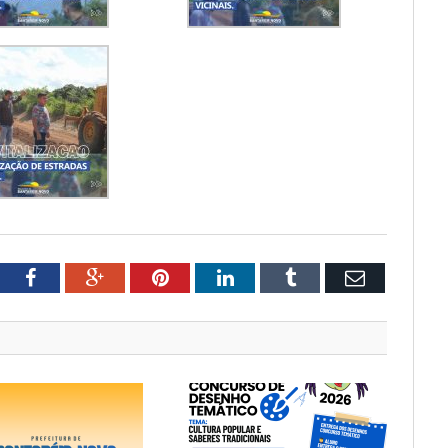
tter
Facebook
Google+
Pinterest
LinkedIn
Tumblr
Email