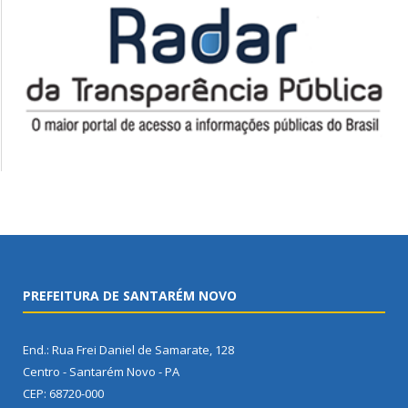
PREFEITURA DE SANTARÉM NOVO
End.: Rua Frei Daniel de Samarate, 128
Centro - Santarém Novo - PA
CEP: 68720-000