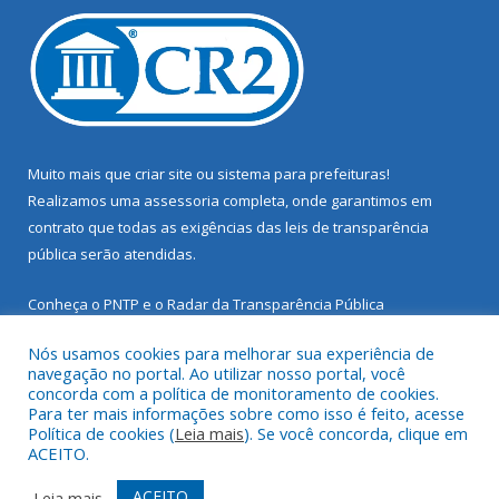
Muito mais que
criar site
ou
sistema para prefeituras
!
Realizamos uma
assessoria
completa, onde garantimos em
contrato que todas as exigências das
leis de transparência
pública
serão atendidas.
Conheça o
PNTP
e o
Radar da Transparência Pública
Nós usamos cookies para melhorar sua experiência de
navegação no portal. Ao utilizar nosso portal, você
concorda com a política de monitoramento de cookies.
Para ter mais informações sobre como isso é feito, acesse
Todos os direitos reservados a Prefeitura Municipal de Santarém
Política de cookies (
Leia mais
). Se você concorda, clique em
Novo.
ACEITO.
Mapa do Site
Acessar Área Administrativa
ACEITO
Leia mais