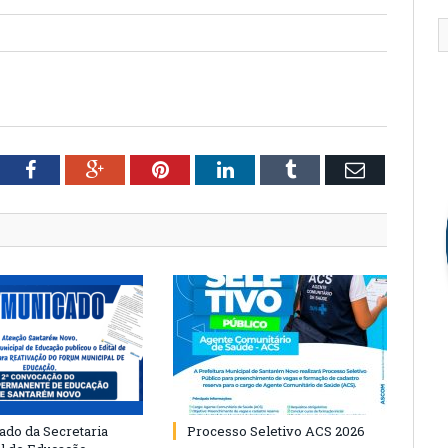
tter
Facebook
Google+
Pinterest
LinkedIn
Tumblr
Email
do da Secretaria
Processo Seletivo ACS 2026