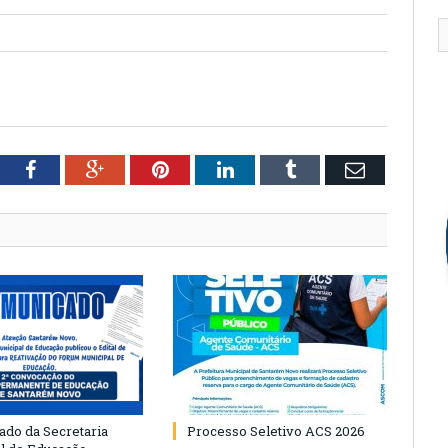
tter
Facebook
Google+
Pinterest
LinkedIn
Tumblr
Email
do da Secretaria
Processo Seletivo ACS 2026