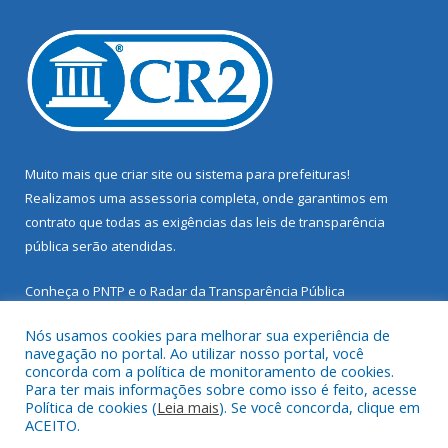
Muito mais que
criar site
ou
sistema para prefeituras
!
Realizamos uma
assessoria
completa, onde garantimos em
contrato que todas as exigências das
leis de transparência
pública
serão atendidas.
Conheça o
PNTP
e o
Radar da Transparência Pública
Nós usamos cookies para melhorar sua experiência de
navegação no portal. Ao utilizar nosso portal, você
concorda com a política de monitoramento de cookies.
Para ter mais informações sobre como isso é feito, acesse
Todos os direitos reservados a Prefeitura Municipal de Santarém
Política de cookies (
Leia mais
). Se você concorda, clique em
Novo.
ACEITO.