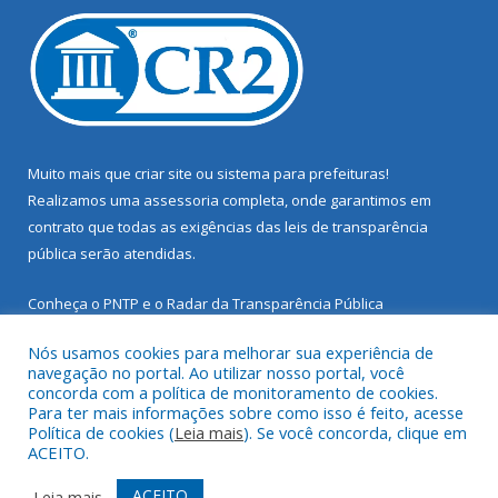
Muito mais que
criar site
ou
sistema para prefeituras
!
Realizamos uma
assessoria
completa, onde garantimos em
contrato que todas as exigências das
leis de transparência
pública
serão atendidas.
Conheça o
PNTP
e o
Radar da Transparência Pública
Nós usamos cookies para melhorar sua experiência de
navegação no portal. Ao utilizar nosso portal, você
concorda com a política de monitoramento de cookies.
Para ter mais informações sobre como isso é feito, acesse
Todos os direitos reservados a Prefeitura Municipal de Santarém
Política de cookies (
Leia mais
). Se você concorda, clique em
Novo.
ACEITO.
Mapa do Site
Acessar Área Administrativa
ACEITO
Leia mais