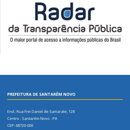
PREFEITURA DE SANTARÉM NOVO
End.: Rua Frei Daniel de Samarate, 128
Centro - Santarém Novo - PA
CEP: 68720-000