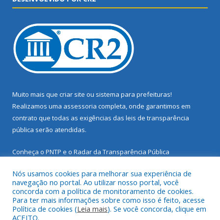
Muito mais que
criar site
ou
sistema para prefeituras
!
Realizamos uma
assessoria
completa, onde garantimos em
contrato que todas as exigências das
leis de transparência
pública
serão atendidas.
Conheça o
PNTP
e o
Radar da Transparência Pública
Nós usamos cookies para melhorar sua experiência de
navegação no portal. Ao utilizar nosso portal, você
concorda com a política de monitoramento de cookies.
Para ter mais informações sobre como isso é feito, acesse
Todos os direitos reservados a Prefeitura Municipal de Santarém
Política de cookies (
Leia mais
). Se você concorda, clique em
Novo.
ACEITO.