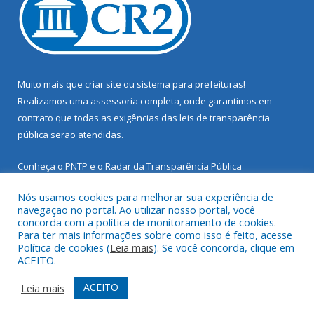
Muito mais que
criar site
ou
sistema para prefeituras
!
Realizamos uma
assessoria
completa, onde garantimos em
contrato que todas as exigências das
leis de transparência
pública
serão atendidas.
Conheça o
PNTP
e o
Radar da Transparência Pública
Nós usamos cookies para melhorar sua experiência de
navegação no portal. Ao utilizar nosso portal, você
concorda com a política de monitoramento de cookies.
Para ter mais informações sobre como isso é feito, acesse
Todos os direitos reservados a Prefeitura Municipal de Santarém
Política de cookies (
Leia mais
). Se você concorda, clique em
Novo.
ACEITO.
Mapa do Site
Acessar Área Administrativa
ACEITO
Leia mais
Acessar Webmail