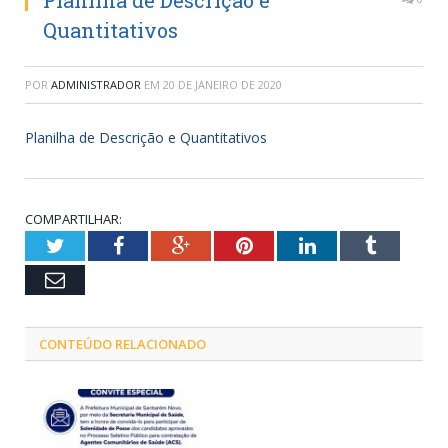
Planilha de Descrição e
Quantitativos
POR
ADMINISTRADOR
EM
20 DE JANEIRO DE 2020
Planilha de Descrição e Quantitativos
COMPARTILHAR:
Twitter
Facebook
Google+
Pinterest
LinkedIn
Tumblr
Email
CONTEÚDO RELACIONADO