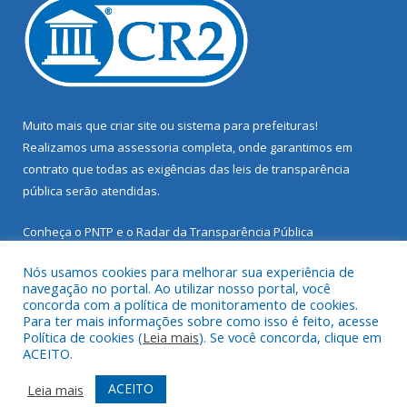
Muito mais que
criar site
ou
sistema para prefeituras
!
Realizamos uma
assessoria
completa, onde garantimos em
contrato que todas as exigências das
leis de transparência
pública
serão atendidas.
Conheça o
PNTP
e o
Radar da Transparência Pública
Nós usamos cookies para melhorar sua experiência de
navegação no portal. Ao utilizar nosso portal, você
concorda com a política de monitoramento de cookies.
Para ter mais informações sobre como isso é feito, acesse
Todos os direitos reservados a Prefeitura Municipal de Santarém
Política de cookies (
Leia mais
). Se você concorda, clique em
Novo.
ACEITO.
Mapa do Site
Acessar Área Administrativa
ACEITO
Leia mais
Acessar Webmail