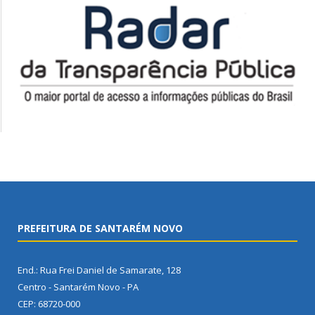
PREFEITURA DE SANTARÉM NOVO
End.: Rua Frei Daniel de Samarate, 128
Centro - Santarém Novo - PA
CEP: 68720-000