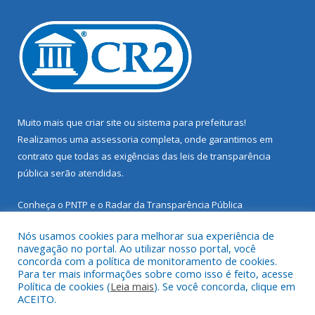
Muito mais que
criar site
ou
sistema para prefeituras
!
Realizamos uma
assessoria
completa, onde garantimos em
contrato que todas as exigências das
leis de transparência
pública
serão atendidas.
Conheça o
PNTP
e o
Radar da Transparência Pública
Nós usamos cookies para melhorar sua experiência de
navegação no portal. Ao utilizar nosso portal, você
concorda com a política de monitoramento de cookies.
Para ter mais informações sobre como isso é feito, acesse
Todos os direitos reservados a Prefeitura Municipal de Santarém
Política de cookies (
Leia mais
). Se você concorda, clique em
Novo.
ACEITO.