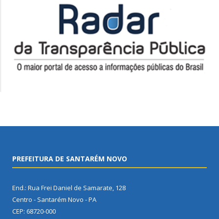
PREFEITURA DE SANTARÉM NOVO
End.: Rua Frei Daniel de Samarate, 128
Centro - Santarém Novo - PA
CEP: 68720-000