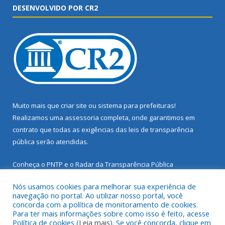
DESENVOLVIDO POR CR2
Muito mais que
criar site
ou
sistema para prefeituras
!
Realizamos uma
assessoria
completa, onde garantimos em
contrato que todas as exigências das
leis de transparência
pública
serão atendidas.
Conheça o
PNTP
e o
Radar da Transparência Pública
Nós usamos cookies para melhorar sua experiência de
navegação no portal. Ao utilizar nosso portal, você
concorda com a política de monitoramento de cookies.
Para ter mais informações sobre como isso é feito, acesse
Todos os direitos reservados a Prefeitura Municipal de Santarém
Política de cookies (
Leia mais
). Se você concorda, clique em