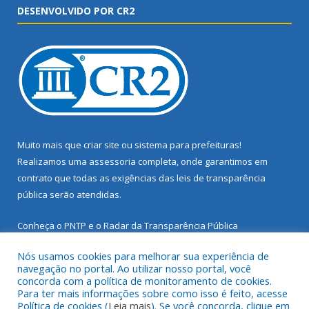
DESENVOLVIDO POR CR2
Muito mais que
criar site
ou
sistema para prefeituras
!
Realizamos uma
assessoria
completa, onde garantimos em
contrato que todas as exigências das
leis de transparência
pública
serão atendidas.
Conheça o
PNTP
e o
Radar da Transparência Pública
Nós usamos cookies para melhorar sua experiência de
navegação no portal. Ao utilizar nosso portal, você
concorda com a política de monitoramento de cookies.
Para ter mais informações sobre como isso é feito, acesse
Todos os direitos reservados a Prefeitura Municipal de Santarém
Política de cookies (
Leia mais
). Se você concorda, clique em