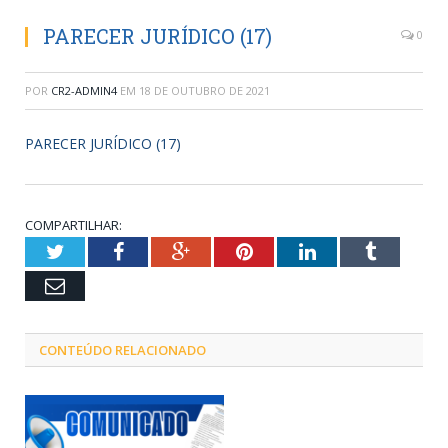
PARECER JURÍDICO (17)
0
POR
CR2-ADMIN4
EM
18 DE OUTUBRO DE 2021
PARECER JURÍDICO (17)
COMPARTILHAR:
Twitter
Facebook
Google+
Pinterest
LinkedIn
Tumblr
Email
CONTEÚDO RELACIONADO