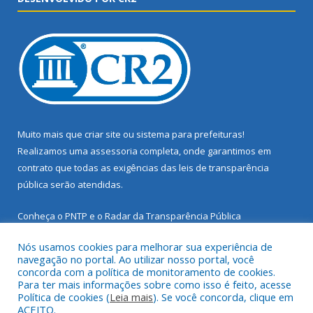
Muito mais que
criar site
ou
sistema para prefeituras
!
Realizamos uma
assessoria
completa, onde garantimos em
contrato que todas as exigências das
leis de transparência
pública
serão atendidas.
Conheça o
PNTP
e o
Radar da Transparência Pública
Nós usamos cookies para melhorar sua experiência de
navegação no portal. Ao utilizar nosso portal, você
concorda com a política de monitoramento de cookies.
Para ter mais informações sobre como isso é feito, acesse
Todos os direitos reservados a Prefeitura Municipal de Santarém
Política de cookies (
Leia mais
). Se você concorda, clique em
Novo.
ACEITO.