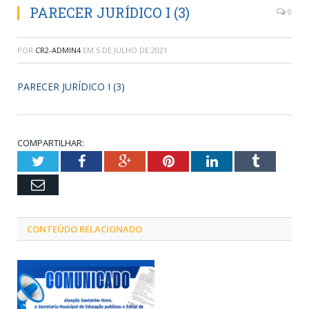
PARECER JURÍDICO I (3)
0
POR
CR2-ADMIN4
EM
5 DE JULHO DE 2021
PARECER JURÍDICO I (3)
COMPARTILHAR:
Twitter
Facebook
Google+
Pinterest
LinkedIn
Tumblr
Email
CONTEÚDO RELACIONADO