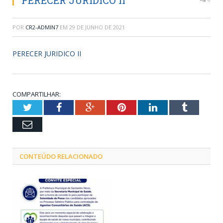
PERECER JURIDICO II
POR
CR2-ADMIN7
EM
29 DE JUNHO DE 2021
PERECER JURIDICO II
COMPARTILHAR:
Twitter
Facebook
Google+
Pinterest
LinkedIn
Tumblr
Email
CONTEÚDO RELACIONADO