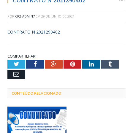
CONTRATO N 2021290402
POR
CR2-ADMIN7
EM
29 DE JUNHO DE 2021
CONTRATO N 2021290402
COMPARTILHAR:
Twitter
Facebook
Google+
Pinterest
LinkedIn
Tumblr
Email
CONTEÚDO RELACIONADO