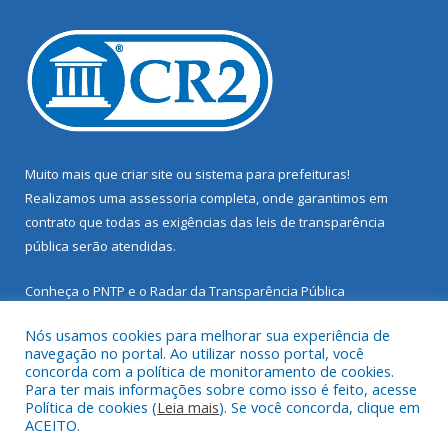
Muito mais que
criar site
ou
sistema para prefeituras
!
Realizamos uma
assessoria
completa, onde garantimos em
contrato que todas as exigências das
leis de transparência
pública
serão atendidas.
Conheça o
PNTP
e o
Radar da Transparência Pública
Nós usamos cookies para melhorar sua experiência de
navegação no portal. Ao utilizar nosso portal, você
concorda com a política de monitoramento de cookies.
Para ter mais informações sobre como isso é feito, acesse
Todos os direitos reservados a Prefeitura Municipal de Santarém
Política de cookies (
Leia mais
). Se você concorda, clique em
Novo.
ACEITO.