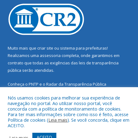
Muito mais que
criar site
ou
sistema para prefeituras
!
Realizamos uma
assessoria
completa, onde garantimos em
contrato que todas as exigências das
leis de transparência
pública
serão atendidas.
Conheça o
PNTP
e o
Radar da Transparência Pública
Nós usamos cookies para melhorar sua experiência de
navegação no portal. Ao utilizar nosso portal, você
concorda com a política de monitoramento de cookies.
Para ter mais informações sobre como isso é feito, acesse
Todos os direitos reservados a Prefeitura Municipal de Santarém
Política de cookies (
Leia mais
). Se você concorda, clique em
Novo.
ACEITO.
Mapa do Site
Acessar Área Administrativa
ACEITO
Leia mais