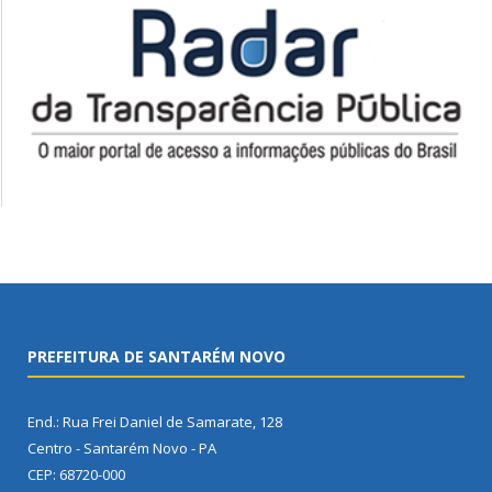
PREFEITURA DE SANTARÉM NOVO
End.: Rua Frei Daniel de Samarate, 128
Centro - Santarém Novo - PA
CEP: 68720-000