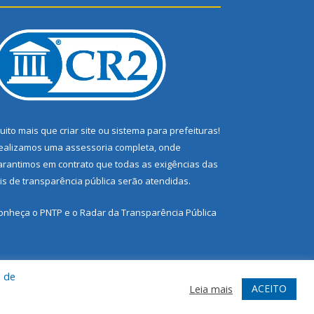
uito mais que
criar site
ou
sistema para prefeituras
!
ealizamos uma
assessoria
completa, onde
arantimos em contrato que todas as exigências das
eis de transparência pública
serão atendidas.
onheça o
PNTP
e o
Radar da Transparência Pública
a de
te
Acessar Área Administrativa
Acessar Webmail
ACEITO
Leia mais