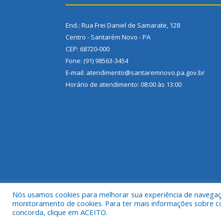
End.: Rua Frei Daniel de Samarate, 128
Centro - Santarém Novo - PA
CEP: 68720-000
Fone: (91) 98563-3454
E-mail: atendimento@santaremnovo.pa.gov.br
Horário de atendimento: 08:00 às 13:00
Nós usamos cookies para melhorar sua experiência de navegação
Todos os direitos reservados a Prefeitura Municip
monitoramento de cookies. Para ter mais informações sobre como
concorda, clique em ACEITO.