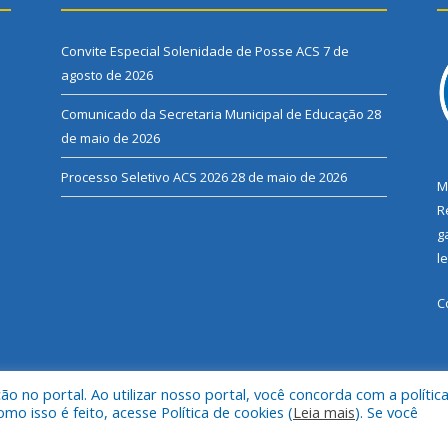
Convite Especial Solenidade de Posse ACS
7 de
agosto de 2026
Comunicado da Secretaria Municipal de Educação
28
de maio de 2026
Processo Seletivo ACS 2026
28 de maio de 2026
M
R
g
l
C
 no portal. Ao utilizar nosso portal, você concorda com a polític
al de Santarém Novo.
Mapa do Si
 isso é feito, acesse Política de cookies (
Leia mais
). Se você