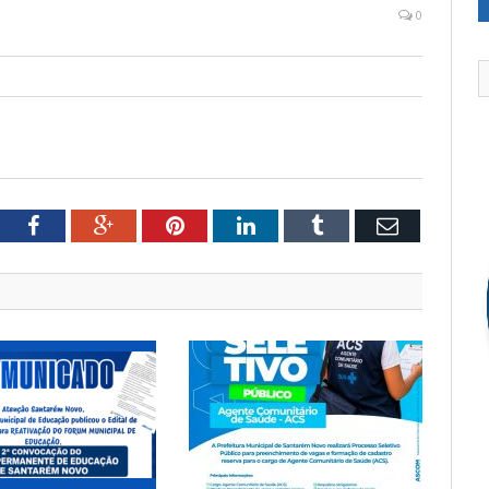
0
tter
Facebook
Google+
Pinterest
LinkedIn
Tumblr
Email