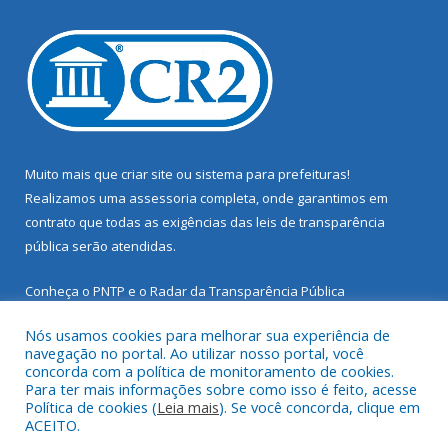
Muito mais que
criar site
ou
sistema para prefeituras
!
Realizamos uma
assessoria
completa, onde garantimos em
contrato que todas as exigências das
leis de transparência
pública
serão atendidas.
Conheça o
PNTP
e o
Radar da Transparência Pública
Nós usamos cookies para melhorar sua experiência de
navegação no portal. Ao utilizar nosso portal, você
concorda com a política de monitoramento de cookies.
Para ter mais informações sobre como isso é feito, acesse
Todos os direitos reservados a Prefeitura Municipal de Santarém
Política de cookies (
Leia mais
). Se você concorda, clique em
Novo.
ACEITO.