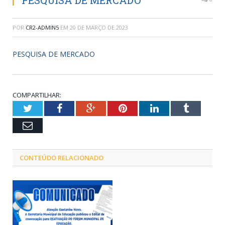
PESQUISA DE MERCADO
POR
CR2-ADMIN5
EM
20 DE MARÇO DE 2023
PESQUISA DE MERCADO
COMPARTILHAR:
Twitter
Facebook
Google+
Pinterest
LinkedIn
Tumblr
Email
CONTEÚDO RELACIONADO