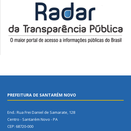
PREFEITURA DE SANTARÉM NOVO
End.: Rua Frei Daniel de Samarate, 128
Centro - Santarém Novo - PA
CEP: 68720-000