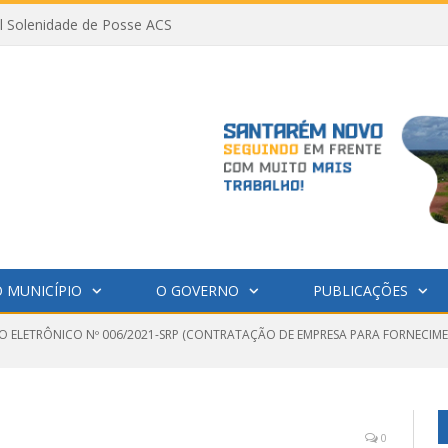
al Solenidade de Posse ACS
 MUNICÍPIO
O GOVERNO
PUBLICAÇÕES
O ELETRÔNICO Nº 006/2021-SRP (CONTRATAÇÃO DE EMPRESA PARA FORNECIME
0