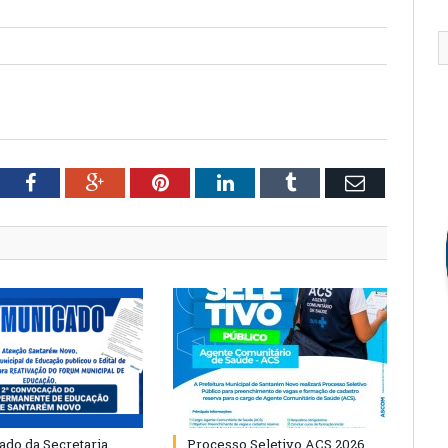
tter
Facebook
Google+
Pinterest
LinkedIn
Tumblr
Email
do da Secretaria
Processo Seletivo ACS 2026