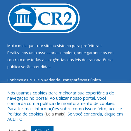
Muito mais que
criar site
ou
sistema para prefeituras
!
Realizamos uma
assessoria
completa, onde garantimos em
contrato que todas as exigências das
leis de transparência
pública
serão atendidas.
Conheça o
PNTP
e o
Radar da Transparência Pública
Nós usamos cookies para melhorar sua experiência de
navegação no portal. Ao utilizar nosso portal, você
concorda com a política de monitoramento de cookies.
Para ter mais informações sobre como isso é feito, acesse
Todos os direitos reservados a Prefeitura Municipal de Santarém
Política de cookies (
Leia mais
). Se você concorda, clique em
Novo.
ACEITO.
Mapa do Site
Acessar Área Administrativa
ACEITO
Leia mais