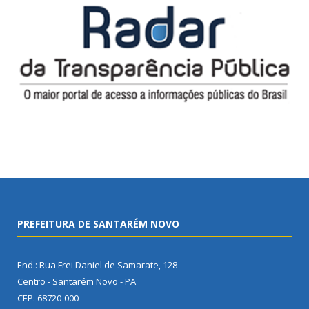
PREFEITURA DE SANTARÉM NOVO
End.: Rua Frei Daniel de Samarate, 128
Centro - Santarém Novo - PA
CEP: 68720-000