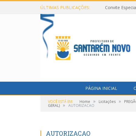
ÚLTIMAS PUBLICAÇÕES:
Convite Especi
PÁGINA INICIAL
O
»
»
VOCÊ ESTÁ EM:
Home
Licitações
PREGÃ
»
GERAL)
AUTORIZACAO
AUTORIZACAO