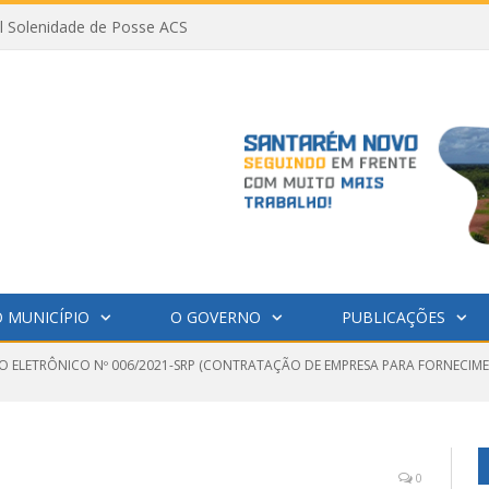
al Solenidade de Posse ACS
 MUNICÍPIO
O GOVERNO
PUBLICAÇÕES
O ELETRÔNICO Nº 006/2021-SRP (CONTRATAÇÃO DE EMPRESA PARA FORNECIME
0