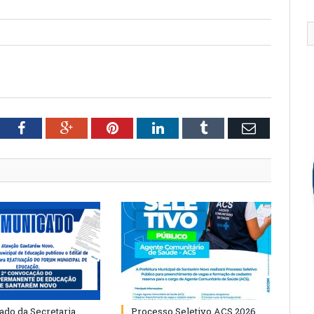
tter
Facebook
Google+
Pinterest
LinkedIn
Tumblr
Email
do da Secretaria
Processo Seletivo ACS 2026