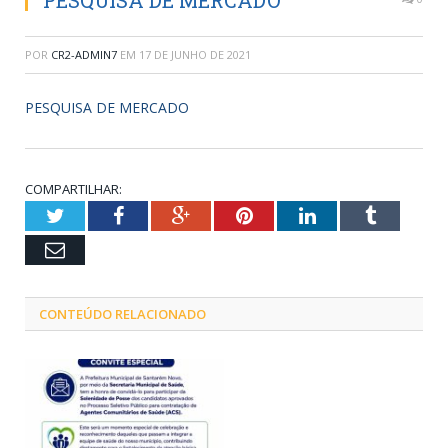
PESQUISA DE MERCADO
POR
CR2-ADMIN7
EM
17 DE JUNHO DE 2021
PESQUISA DE MERCADO
COMPARTILHAR:
Twitter
Facebook
Google+
Pinterest
LinkedIn
Tumblr
Email
CONTEÚDO RELACIONADO