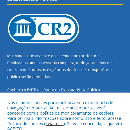
Muito mais que
criar site
ou
sistema para prefeituras
!
Realizamos uma
assessoria
completa, onde garantimos em
contrato que todas as exigências das
leis de transparência
pública
serão atendidas.
Conheça o
PNTP
e o
Radar da Transparência Pública
Nós usamos cookies para melhorar sua experiência de
navegação no portal. Ao utilizar nosso portal, você
concorda com a política de monitoramento de cookies.
Para ter mais informações sobre como isso é feito, acesse
Todos os direitos reservados a Prefeitura Municipal de Santarém
Política de cookies (
Leia mais
). Se você concorda, clique em
Novo.
ACEITO.