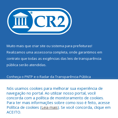
Muito mais que
criar site
ou
sistema para prefeituras
!
Realizamos uma
assessoria
completa, onde garantimos em
contrato que todas as exigências das
leis de transparência
pública
serão atendidas.
Conheça o
PNTP
e o
Radar da Transparência Pública
Nós usamos cookies para melhorar sua experiência de
navegação no portal. Ao utilizar nosso portal, você
concorda com a política de monitoramento de cookies.
Para ter mais informações sobre como isso é feito, acesse
Todos os direitos reservados a Prefeitura Municipal de Santarém
Política de cookies (
Leia mais
). Se você concorda, clique em
Novo.
ACEITO.