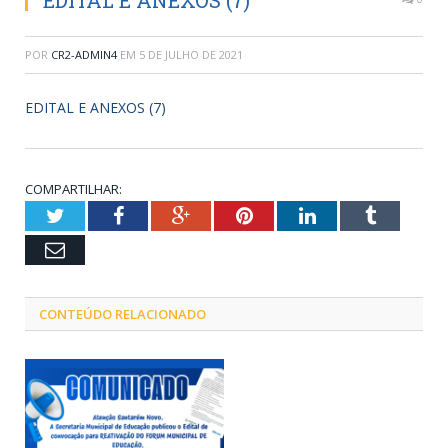
EDITAL E ANEXOS (7)
POR
CR2-ADMIN4
EM
5 DE JULHO DE 2021
EDITAL E ANEXOS (7)
COMPARTILHAR:
Twitter
Facebook
Google+
Pinterest
LinkedIn
Tumblr
Email
CONTEÚDO RELACIONADO