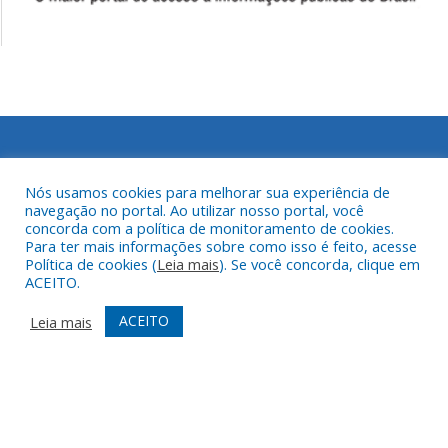
PREFEITURA DE SANTARÉM NOVO
Nós usamos cookies para melhorar sua experiência de
navegação no portal. Ao utilizar nosso portal, você
concorda com a política de monitoramento de cookies.
End.: Rua Frei Daniel de Samarate, 128
Para ter mais informações sobre como isso é feito, acesse
Política de cookies (
Leia mais
). Se você concorda, clique em
Centro - Santarém Novo - PA
ACEITO.
CEP: 68720-000
Fone: (91) 98563-3454
ACEITO
Leia mais
E-mail: atendimento@santaremnovo.pa.gov.br
Horário de atendimento: 08:00 às 13:00
ÚLTIMAS PUBLICAÇÕES