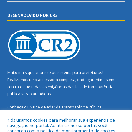
DESENVOLVIDO POR CR2
Muito mais que
criar site
ou
sistema para prefeituras
!
Realizamos uma
assessoria
completa, onde garantimos em
contrato que todas as exigências das
leis de transparência
pública
serão atendidas.
Conheça o
PNTP
e o
Radar da Transparência Pública
Nós usamos cookies para melhorar sua experiência de
navegação no portal. Ao utilizar nosso portal, você
concorda com a política de monitoramento de cookies.