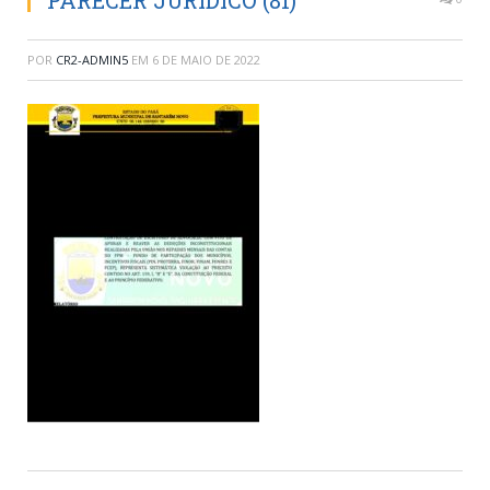
PARECER JURÍDICO (81)
POR
CR2-ADMIN5
EM
6 DE MAIO DE 2022