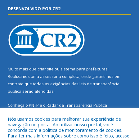
DESENVOLVIDO POR CR2
Muito mais que
criar site
ou
sistema para prefeituras
!
Realizamos uma
assessoria
completa, onde garantimos em
contrato que todas as exigências das
leis de transparência
pública
serão atendidas.
Conheça o
PNTP
e o
Radar da Transparência Pública
Nós usamos cookies para melhorar sua experiência de
navegação no portal. Ao utilizar nosso portal, você
concorda com a política de monitoramento de cookies.
Para ter mais informações sobre como isso é feito, acesse
Todos os direitos reservados a Prefeitura Municipal de Santarém