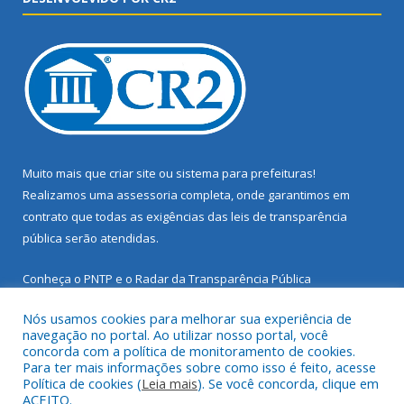
Muito mais que
criar site
ou
sistema para prefeituras
!
Realizamos uma
assessoria
completa, onde garantimos em
contrato que todas as exigências das
leis de transparência
pública
serão atendidas.
Conheça o
PNTP
e o
Radar da Transparência Pública
Nós usamos cookies para melhorar sua experiência de
navegação no portal. Ao utilizar nosso portal, você
concorda com a política de monitoramento de cookies.
Para ter mais informações sobre como isso é feito, acesse
Todos os direitos reservados a Prefeitura Municipal de Santarém
Política de cookies (
Leia mais
). Se você concorda, clique em
Novo.
ACEITO.